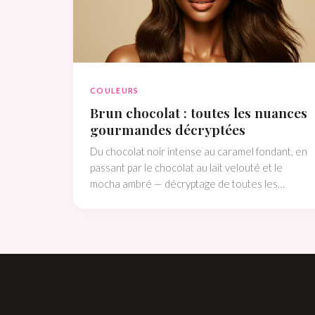
COULEURS
Brun chocolat : toutes les nuances
gourmandes décryptées
Du chocolat noir intense au caramel fondant, en
passant par le chocolat au lait velouté et le
mocha ambré — décryptage de toutes les
nuances brunes gourmandes et comment
trouver la tienne.