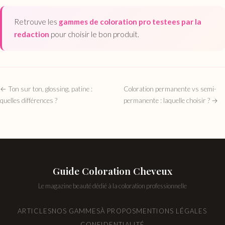
Retrouve les
gammes de coloration pro testees par la
redaction
pour choisir le bon produit.
← Ton sur ton, glossing, patine :
Coloration permanente vs semi-
quelles différences ?
permanente : laquelle choisir ? →
Guide Coloration Cheveux
Le magazine beauté dédié à la coloration professionnelle
ARTICLES
NOS GAMMES
À PROPOS
MENTIONS LÉGALES
CONFIDENTIALITÉ