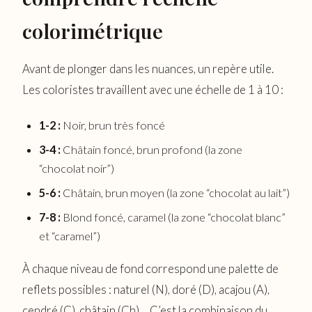
colorimétrique
Avant de plonger dans les nuances, un repère utile.
Les coloristes travaillent avec une échelle de 1 à 10 :
1-2 :
Noir, brun très foncé
3-4 :
Châtain foncé, brun profond (la zone
“chocolat noir”)
5-6 :
Châtain, brun moyen (la zone “chocolat au lait”)
7-8 :
Blond foncé, caramel (la zone “chocolat blanc”
et “caramel”)
À chaque niveau de fond correspond une palette de
reflets possibles : naturel (N), doré (D), acajou (A),
cendré (C), châtain (Ch)… C’est la combinaison du