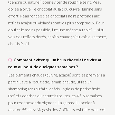
(cendré ou naturel) pour éviter de rougir le teint. Peau
dorée à olive : le chocolat au lait ou cuivré illumine sans
effort. Peau foncée : les chocolats noirs profonds aux
reflets acajou ou violacés sont les plus somptueux. Pour
douter le moins possible, tire une mèche au soleil — si tu
vois des reflets dorés, choisis chaud ; si tu vois du cendré,
choisis froid.
Comment éviter qu'un brun chocolat ne vire au
roux au bout de quelques semaines ?
Les pigments chauds (cuivre, acajou) sont les premiers à
partir. Lave à l'eau tiède, jamais chaude, utilise un
shampoing sans sulfate, et fais un gloss de patine froid
(reflets cendrés ou naturels) toutes les 4 à 6 semaines
pour redéposer du pigment. La gamme Luocolor à
environ 5€ chez Magasin des Coiffeurs est faite pour cet