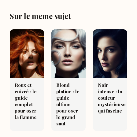
Sur le meme sujet
Roux et
Blond
Noir
cuivré : le
platine : le
intense : la
guide
guide
couleur
complet
ultime
mystérieuse
pour oser
pour oser
qui fascine
la flamme
le grand
saut