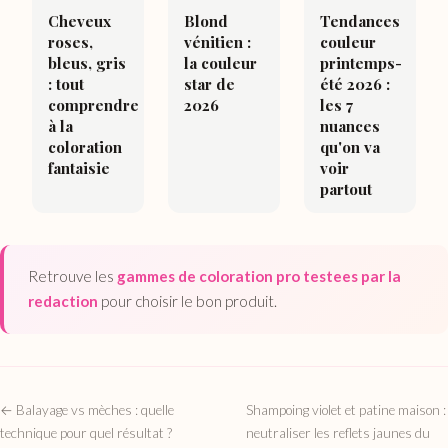
Cheveux
Blond
Tendances
roses,
vénitien :
couleur
bleus, gris
la couleur
printemps-
: tout
star de
été 2026 :
comprendre
2026
les 7
à la
nuances
coloration
qu'on va
fantaisie
voir
partout
Retrouve les
gammes de coloration pro testees par la
redaction
pour choisir le bon produit.
← Balayage vs mèches : quelle
Shampoing violet et patine maison :
technique pour quel résultat ?
neutraliser les reflets jaunes du