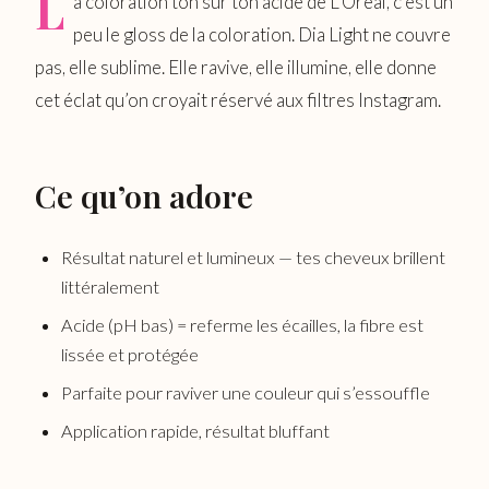
L
a coloration ton sur ton acide de L’Oréal, c’est un
peu le gloss de la coloration. Dia Light ne couvre
pas, elle sublime. Elle ravive, elle illumine, elle donne
cet éclat qu’on croyait réservé aux filtres Instagram.
Ce qu’on adore
Résultat naturel et lumineux — tes cheveux brillent
littéralement
Acide (pH bas) = referme les écailles, la fibre est
lissée et protégée
Parfaite pour raviver une couleur qui s’essouffle
Application rapide, résultat bluffant