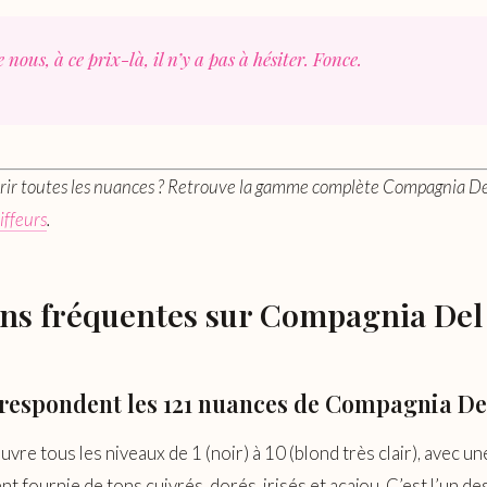
e nous, à ce prix-là, il n’y a pas à hésiter. Fonce.
rir toutes les nuances ? Retrouve la gamme complète Compagnia De
iffeurs
.
ns fréquentes sur Compagnia Del
rrespondent les 121 nuances de Compagnia De
vre tous les niveaux de 1 (noir) à 10 (blond très clair), avec u
t fournie de tons cuivrés, dorés, irisés et acajou. C’est l’un de