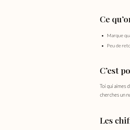
Ce qu’o
Marque qua
Peu de reto
C’est po
Toi qui aimes 
cherches un nu
Les chif