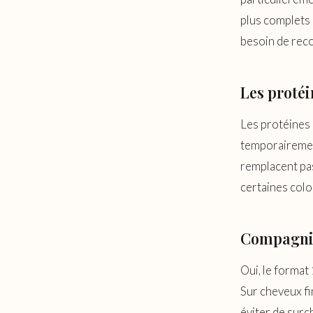
plus complets 
besoin de reco
Les protéi
Les protéines 
temporairement
remplacent pas
certaines colo
Compagnia 
Oui, le format
Sur cheveux f
éviter de surc