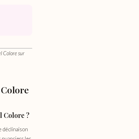
l Colore sur
 Colore
l Colore ?
ne déclinaison
s nuanciers les