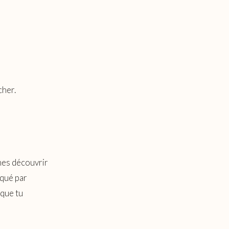
cher.
mes découvrir
iqué par
 que tu