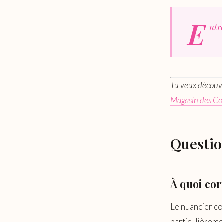
E
ntr
Tu veux découv
Magasin des Co
Questio
À quoi co
Le nuancier cou
particulièremen