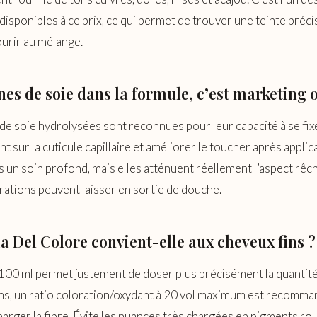
disponibles à ce prix, ce qui permet de trouver une teinte préci
urir au mélange.
nes de soie dans la formule, c’est marketing o
de soie hydrolysées sont reconnues pour leur capacité à se fix
 sur la cuticule capillaire et améliorer le toucher après applica
 un soin profond, mais elles atténuent réellement l’aspect rêc
rations peuvent laisser en sortie de douche.
Del Colore convient-elle aux cheveux fins ?
 100 ml permet justement de doser plus précisément la quantité
ins, un ratio coloration/oxydant à 20 vol maximum est recomm
harger la fibre. Évite les nuances très chargées en pigments ro