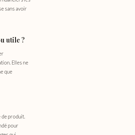
se sans avoir
u utile ?
er
tion. Elles ne
he que
 de produit.
andé pour
uges qui