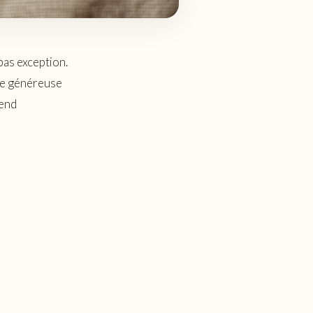
 pas exception.
me généreuse
rend