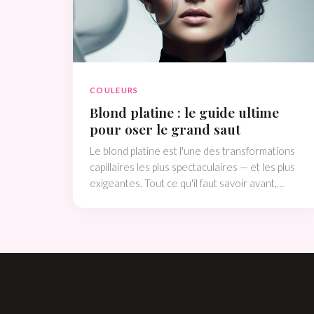
COULEURS
Blond platine : le guide ultime
pour oser le grand saut
Le blond platine est l'une des transformations
capillaires les plus spectaculaires — et les plus
exigeantes. Tout ce qu'il faut savoir avant,
pendant et après.