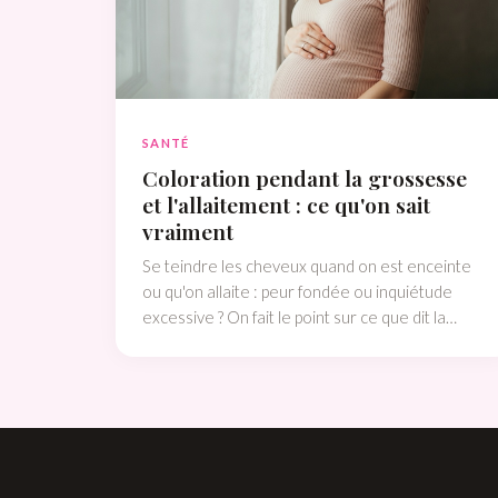
SANTÉ
Coloration pendant la grossesse
et l'allaitement : ce qu'on sait
vraiment
Se teindre les cheveux quand on est enceinte
ou qu'on allaite : peur fondée ou inquiétude
excessive ? On fait le point sur ce que dit la
science, sans tabou ni catastrophisme.