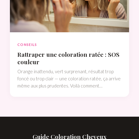
CONSEILS
Rattraper une coloration ratée : SOS
couleur
Orange inattendu, vert surprenant, résultat trop
foncé ou trop clair — une coloration ratée, ça arrive
même aux plus prudentes. Voilà comment
diagnostiquer le problème et le corriger sans
catastrophe.
Guide Coloration Cheveux