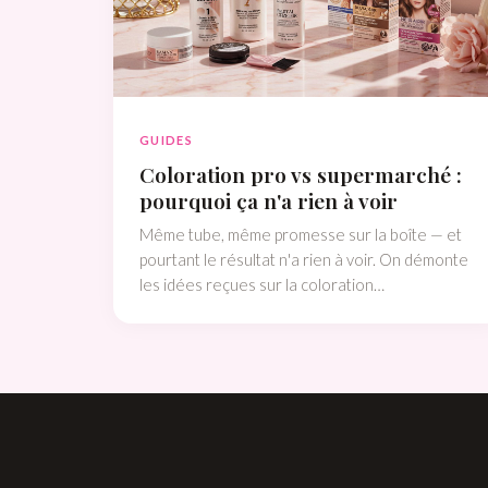
GUIDES
Coloration pro vs supermarché :
pourquoi ça n'a rien à voir
Même tube, même promesse sur la boîte — et
pourtant le résultat n'a rien à voir. On démonte
les idées reçues sur la coloration
professionnelle et on t'explique pourquoi la
différence se voit, se sent et... dure.