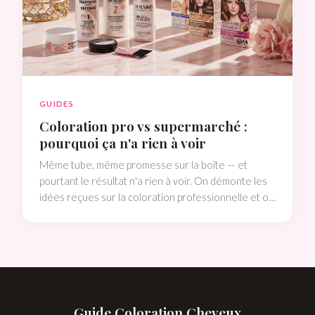
GUIDES
Coloration pro vs supermarché :
pourquoi ça n'a rien à voir
Même tube, même promesse sur la boîte — et
pourtant le résultat n'a rien à voir. On démonte les
idées reçues sur la coloration professionnelle et on
t'explique pourquoi la différence se voit, se sent et...
dure.
Guide Coloration Cheveux