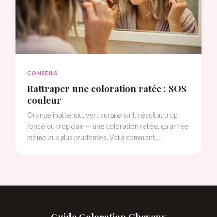
CONSEILS
Rattraper une coloration ratée : SOS
couleur
Orange inattendu, vert surprenant, résultat trop
foncé ou trop clair — une coloration ratée, ça arrive
même aux plus prudentes. Voilà comment
diagnostiquer le problème et le corriger sans
catastrophe.
Guide Coloration Cheveux