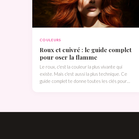
COULEURS
Roux et cuivré : le guide complet
pour oser la flamme
Le roux, c'est la couleur la plus vivante qui
existe. Mais c'est aussi la plus technique. Ce
guide complet te donne toutes les clés pour
choisir ton nuance, réussir ta coloration et faire
durer cette flamme.