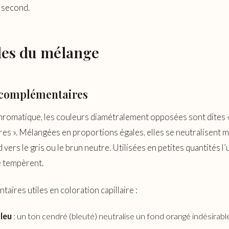
 second.
les du mélange
s complémentaires
chromatique, les couleurs diamétralement opposées sont dites 
es ». Mélangées en proportions égales, elles se neutralisent 
d vers le gris ou le brun neutre. Utilisées en petites quantités l
se tempèrent.
aires utiles en coloration capillaire :
leu
: un ton cendré (bleuté) neutralise un fond orangé indésirabl