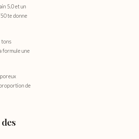
in 5.0 et un
/50 te donne
 tons
la formule une
 poreux
 proportion de
 des