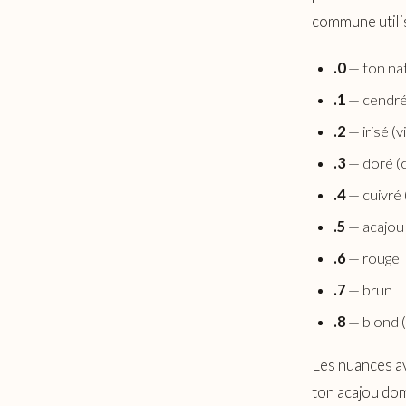
commune utilis
.0
— ton nat
.1
— cendré 
.2
— irisé (v
.3
— doré (
.4
— cuivré 
.5
— acajou
.6
— rouge
.7
— brun
.8
— blond (
Les nuances av
ton acajou dom