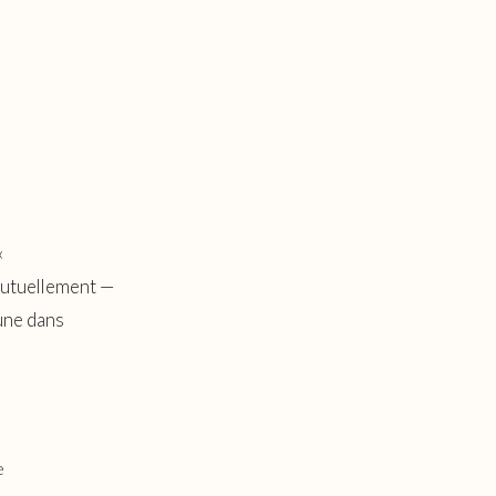
«
mutuellement —
’une dans
e