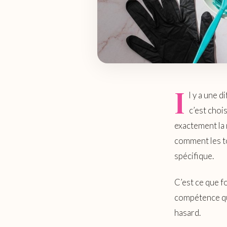
I
l y a une 
c’est chois
exactement la 
comment les to
spécifique.
C’est ce que f
compétence qui
hasard.