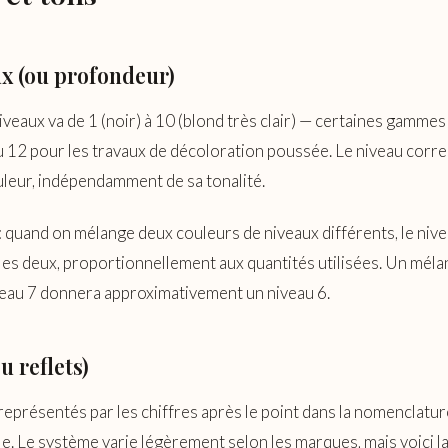
x (ou profondeur)
niveaux va de 1 (noir) à 10 (blond très clair) — certaines gamme
u 12 pour les travaux de décoloration poussée. Le niveau corre
ouleur, indépendamment de sa tonalité.
: quand on mélange deux couleurs de niveaux différents, le niv
 les deux, proportionnellement aux quantités utilisées. Un mél
veau 7 donnera approximativement un niveau 6.
u reflets)
représentés par les chiffres après le point dans la nomenclatur
e. Le système varie légèrement selon les marques, mais voici l