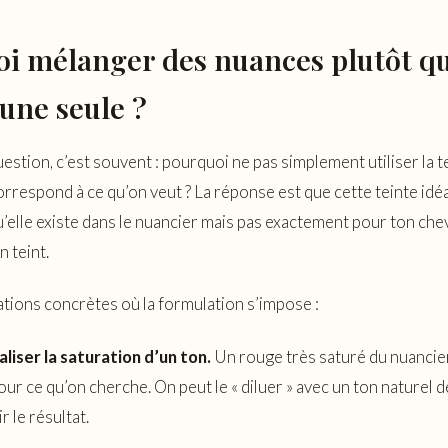
i mélanger des nuances plutôt q
 une seule ?
estion, c’est souvent : pourquoi ne pas simplement utiliser la t
orrespond à ce qu’on veut ? La réponse est que cette teinte idéa
u’elle existe dans le nuancier mais pas exactement pour ton che
n teint.
tions concrètes où la formulation s’impose :
liser la saturation d’un ton.
Un rouge très saturé du nuancie
our ce qu’on cherche. On peut le « diluer » avec un ton naturel
 le résultat.