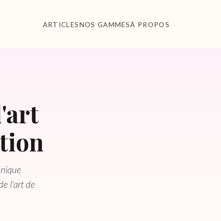
ARTICLES
NOS GAMMES
À PROPOS
'art
tion
hnique
e l'art de