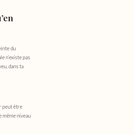
u’en
einte du
le n’existe pas
veu, dans ta
r peut être
 de même niveau