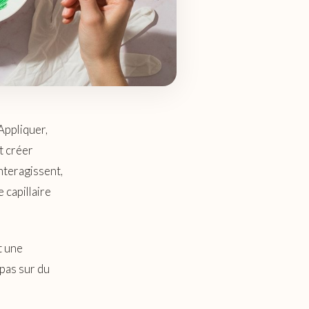
Appliquer,
st créer
nteragissent,
 capillaire
t une
pas sur du