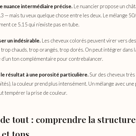
e nuance intermédiaire précise.
Le nuancier propose un châta
.3 — mais tu veux quelque chose entre les deux. Le mélange 50
ent ce 5.15 qui n’existe pas en tube.
ser un indésirable.
Les cheveux colorés peuvent virer vers des
 trop chauds, trop orangés, trop dorés. On peut intégrer dans 
é d’un ton complémentaire pour contrebalancer.
le résultat à une porosité particulière.
Sur des cheveux très
aités), la couleur prend plus intensément. Un mélange avec une
ut tempérer la prise de couleur.
 de tout : comprendre la structure
 et tons