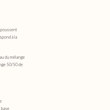
s poussent
spond à la
eau du mélange
ange 50/50 de
e
a base