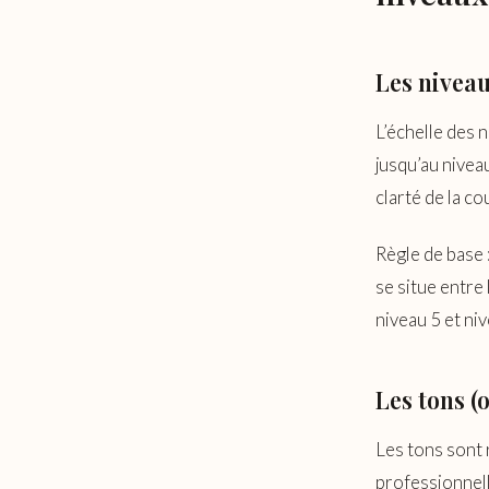
Les niveau
L’échelle des 
jusqu’au nivea
clarté de la c
Règle de base 
se situe entre
niveau 5 et ni
Les tons (o
Les tons sont 
professionnell