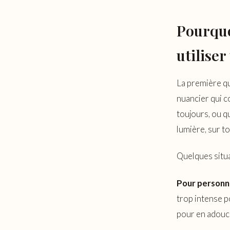
Pourquo
utiliser
La première qu
nuancier qui c
toujours, ou q
lumière, sur to
Quelques situa
Pour personna
trop intense p
pour en adoucir