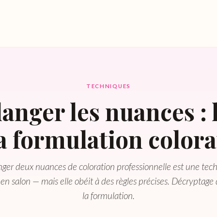
TECHNIQUES
anger les nuances : l
la formulation colora
ger deux nuances de coloration professionnelle est une tec
en salon — mais elle obéit à des règles précises. Décryptage d
la formulation.