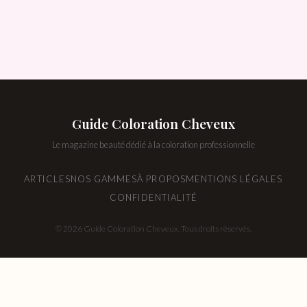
Guide Coloration Cheveux
Le magazine beauté dédié à la coloration professionnelle
ARTICLES
NOS GAMMES
À PROPOS
MENTIONS LÉGALES
CONFIDENTIALITÉ
© 2026 Guide Coloration Cheveux. Tous droits réservés.