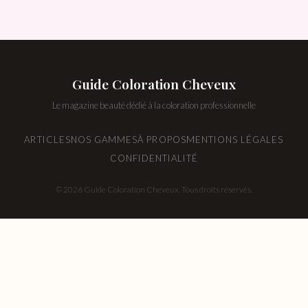
Guide Coloration Cheveux
Le magazine beauté dédié à la coloration professionnelle
ARTICLES
NOS GAMMES
À PROPOS
MENTIONS LÉGALES
CONFIDENTIALITÉ
© 2026 Guide Coloration Cheveux. Tous droits réservés.